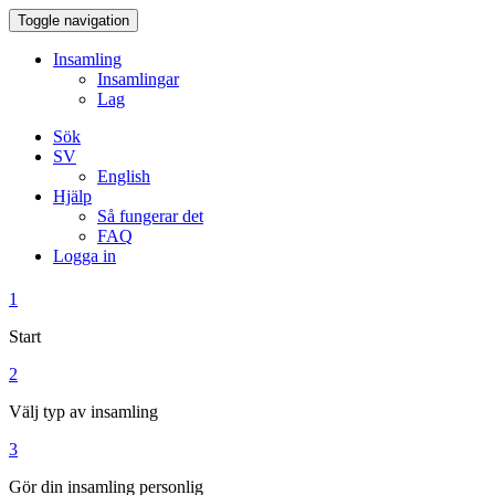
Toggle navigation
Insamling
Insamlingar
Lag
Sök
SV
English
Hjälp
Så fungerar det
FAQ
Logga in
1
Start
2
Välj typ av insamling
3
Gör din insamling personlig