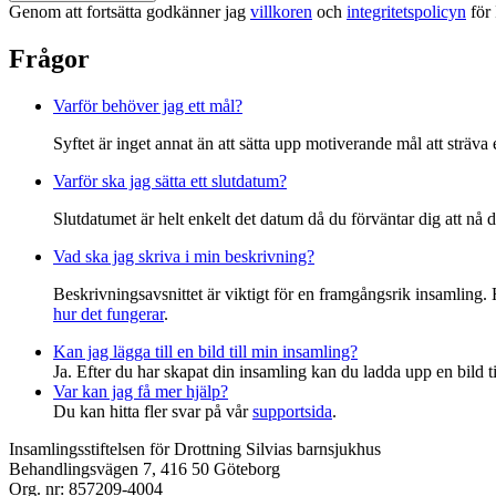
Genom att fortsätta godkänner jag
villkoren
och
integritetspolicyn
för 
Frågor
Varför behöver jag ett mål?
Syftet är inget annat än att sätta upp motiverande mål att sträva 
Varför ska jag sätta ett slutdatum?
Slutdatumet är helt enkelt det datum då du förväntar dig att nå 
Vad ska jag skriva i min beskrivning?
Beskrivningsavsnittet är viktigt för en framgångsrik insamling. 
hur det fungerar
.
Kan jag lägga till en bild till min insamling?
Ja. Efter du har skapat din insamling kan du ladda upp en bild ti
Var kan jag få mer hjälp?
Du kan hitta fler svar på vår
supportsida
.
Insamlingsstiftelsen för Drottning Silvias barnsjukhus
Behandlingsvägen 7, 416 50 Göteborg
Org. nr: 857209-4004