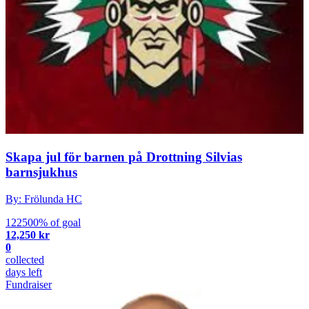
Skapa jul för barnen på Drottning Silvias
barnsjukhus
By: Frölunda HC
122500% of goal
12,250 kr
0
collected
days left
Fundraiser