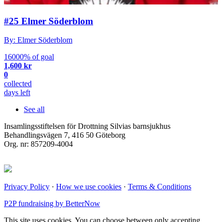
#25 Elmer Söderblom
By: Elmer Söderblom
16000% of goal
1,600 kr
0
collected
days left
See all
Insamlingsstiftelsen för Drottning Silvias barnsjukhus
Behandlingsvägen 7, 416 50 Göteborg
Org. nr: 857209-4004
Privacy Policy
·
How we use cookies
·
Terms & Conditions
P2P fundraising by BetterNow
This site uses cookies. You can choose between only accepting