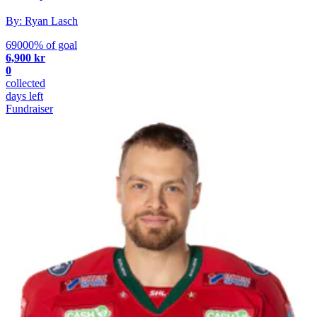
By: Ryan Lasch
69000% of goal
6,900 kr
0
collected
days left
Fundraiser