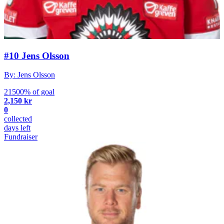
#10 Jens Olsson
By: Jens Olsson
21500% of goal
2,150 kr
0
collected
days left
Fundraiser