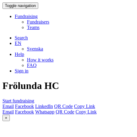
Toggle navigation
Fundraising
Fundraisers
Teams
Search
EN
Svenska
Help
How it works
FAQ
Sign in
Frölunda HC
Start fundraising
Email
Facebook
LinkedIn
QR Code
Copy Link
Email
Facebook
Whatsapp
QR Code
Copy Link
×