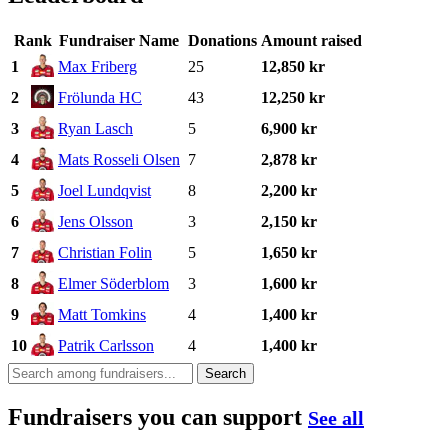
Rank
Fundraiser Name
Donations
Amount raised
1
Max Friberg
25
12,850 kr
2
Frölunda HC
43
12,250 kr
3
Ryan Lasch
5
6,900 kr
4
Mats Rosseli Olsen
7
2,878 kr
5
Joel Lundqvist
8
2,200 kr
6
Jens Olsson
3
2,150 kr
7
Christian Folin
5
1,650 kr
8
Elmer Söderblom
3
1,600 kr
9
Matt Tomkins
4
1,400 kr
10
Patrik Carlsson
4
1,400 kr
Search
Fundraisers you can support
See all