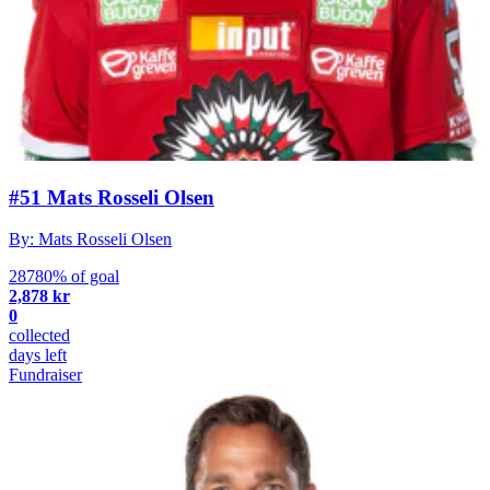
#51 Mats Rosseli Olsen
By: Mats Rosseli Olsen
28780% of goal
2,878 kr
0
collected
days left
Fundraiser