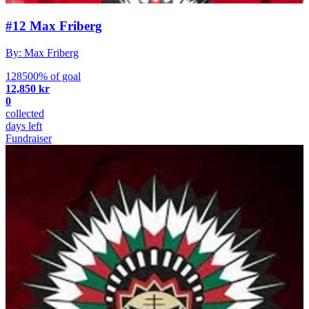
#12 Max Friberg
By: Max Friberg
128500% of goal
12,850 kr
0
collected
days left
Fundraiser