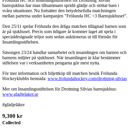
Frölunda HC och Insamlingsstiftelsen för Drottning Silvias
barnsjukhus har man tillsammans spridit glädje och stöttat barn i
svåra situationer. Nu fortsätter den betydelsefulla matchningen
mellan parterna under kampanjen ”Frölunda HC <3 Barnsjukhuset”.
Den 25/11 spelar Frölunda den årliga matchen tillägnad barnen som
är på sjukhuset. Precis som tidigare år kommer laget att spela i
specialdesignade tröjor som sedan auktioneras ut till förmån för
Insamlingsstiftelsen.
Säsongen 23/24 handlar samarbetet och insamlingen om barnen och
barnens miljöer på sjukhuset. När insamlingen är klar bestämmer
stiftelsen var i verksamheten pengarna gör mest nytta.
För mer information och biljettköp till matchen besök Frölunda
Hockeyklubbs hemsida:
www.frolundahockey.com/drottning-silvias
Mer om Insamlingsstiftelsen för Drottning Silvias barnsjukhus:
www.gladjelaker.se
#glädjeläker
9,300 kr
Collected