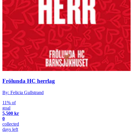
Frölunda HC herrlag
By: Felicia Gullstrand
11% of
goal
5,500 kr
0
collected
days left