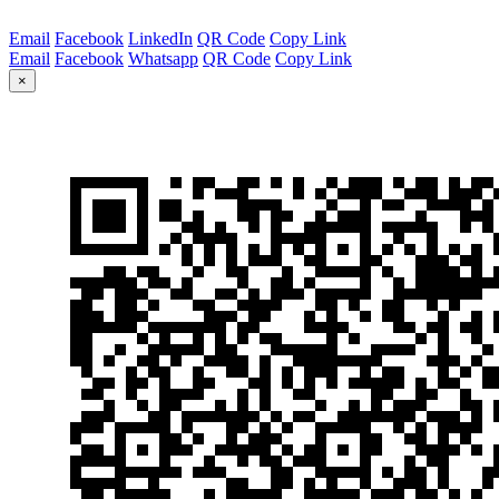
Email
Facebook
LinkedIn
QR Code
Copy Link
Email
Facebook
Whatsapp
QR Code
Copy Link
×