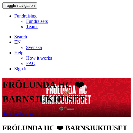
Toggle navigation
Fundraising
Fundraisers
Teams
Search
EN
Svenska
Help
How it works
FAQ
Sign in
FRÖLUNDA HC ❤️
BARNSJUKHUSET
Start fundraising
FRÖLUNDA HC ❤️ BARNSJUKHUSET