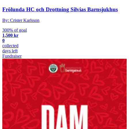
Frölunda HC och Drottning Silvias Barnsjukhus
By: Crister Karlsson
300% of goal
1,500 kr
0
collected
days left
Fundraiser