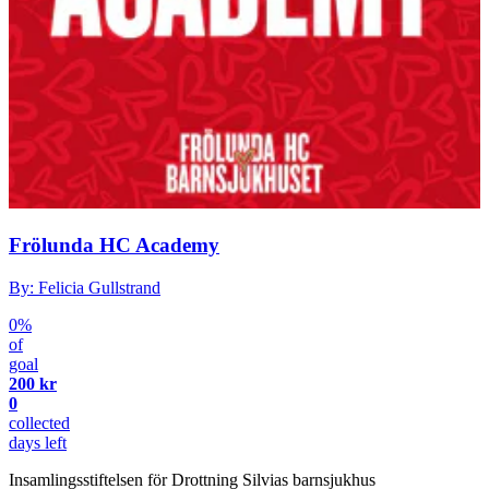
Frölunda HC Academy
By: Felicia Gullstrand
0%
of
goal
200 kr
0
collected
days left
Insamlingsstiftelsen för Drottning Silvias barnsjukhus