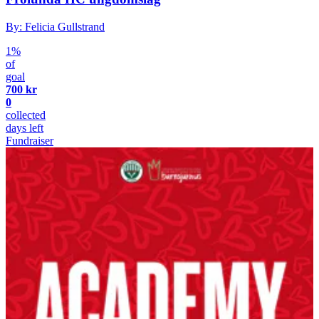
By: Felicia Gullstrand
1%
of
goal
700 kr
0
collected
days left
Fundraiser