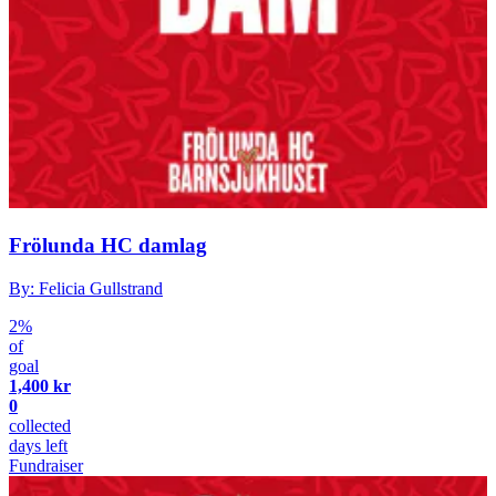
Frölunda HC damlag
By: Felicia Gullstrand
2%
of
goal
1,400 kr
0
collected
days left
Fundraiser