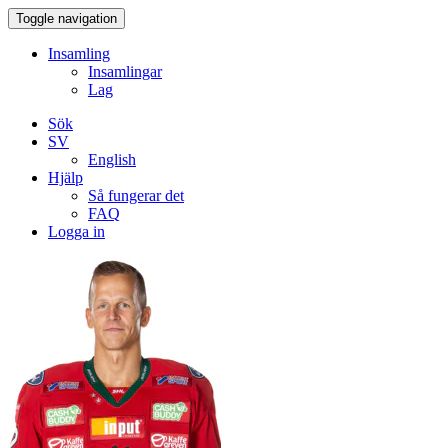
Toggle navigation
Insamling
Insamlingar
Lag
Sök
SV
English
Hjälp
Så fungerar det
FAQ
Logga in