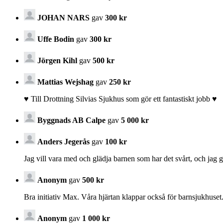
JOHAN NARS
gav
300 kr
Uffe Bodin
gav
300 kr
Jörgen Kihl
gav
500 kr
Mattias Wejshag
gav
250 kr
♥️ Till Drottning Silvias Sjukhus som gör ett fantastiskt jobb ♥️
Byggnads AB Calpe
gav
5 000 kr
Anders Jegerås
gav
100 kr
Jag vill vara med och glädja barnen som har det svårt, och jag 
Anonym
gav
500 kr
Bra initiativ Max. Våra hjärtan klappar också för barnsjukhuse
Anonym
gav
1 000 kr