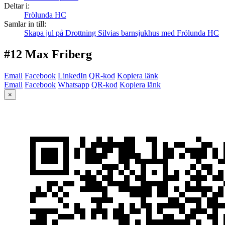
Deltar i:
Frölunda HC
Samlar in till:
Skapa jul på Drottning Silvias barnsjukhus med Frölunda HC
#12 Max Friberg
Email
Facebook
LinkedIn
QR-kod
Kopiera länk
Email
Facebook
Whatsapp
QR-kod
Kopiera länk
×