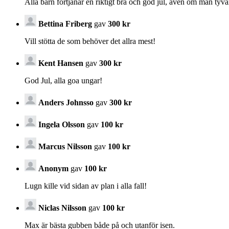
Alla barn förtjänar en riktigt bra och god jul, även om man tyv
Bettina Friberg
gav
300 kr
Vill stötta de som behöver det allra mest!
Kent Hansen
gav
300 kr
God Jul, alla goa ungar!
Anders Johnsso
gav
300 kr
Ingela Olsson
gav
100 kr
Marcus Nilsson
gav
100 kr
Anonym
gav
100 kr
Lugn kille vid sidan av plan i alla fall!
Niclas Nilsson
gav
100 kr
Max är bästa gubben både på och utanför isen.