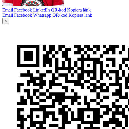
Email
Facebook
LinkedIn
QR-kod
Kopiera länk
Email
Facebook
Whatsapp
QR-kod
Kopiera länk
×