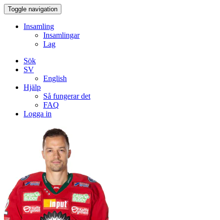
Toggle navigation
Insamling
Insamlingar
Lag
Sök
SV
English
Hjälp
Så fungerar det
FAQ
Logga in