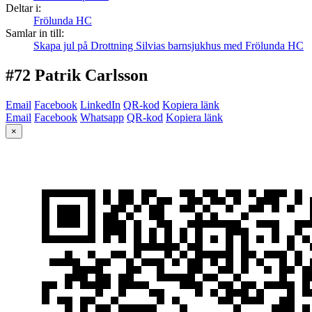
Deltar i:
Frölunda HC
Samlar in till:
Skapa jul på Drottning Silvias barnsjukhus med Frölunda HC
#72 Patrik Carlsson
Email
Facebook
LinkedIn
QR-kod
Kopiera länk
Email
Facebook
Whatsapp
QR-kod
Kopiera länk
×