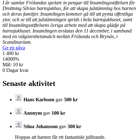
I år samlar Frölundas spelare in pengar till Insamlingsstiftelsen för
Drottning Silvias barnsjukhus, för att skapa julstämning hos barnen
och deras familjer. Insamlingen kommer gå till att pynta offentliga
ytor, och se till att julstämningen sprids i hela barnsjukhuset, samt
till Insamlingsstiftelsens övriga arbete med att skapa glädje på
barnsjukhuset. Insamlingen avslutas den 11 december, i samband
med en välgörenhetsmatch mellan Frölunda och Brynäs, i
Scandinavium.
Ge en gåva
1 400 kr
14000
%
Mål:
10 kr
0
Dagar kvar
Senaste aktivitet
Hans Karlsson
gav
500 kr
Anonym
gav
100 kr
Stina Johansson
gav
300 kr
Hoppas att barnen får ett fantastiskt julfirande.