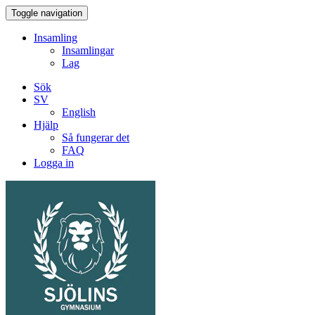
Toggle navigation
Insamling
Insamlingar
Lag
Sök
SV
English
Hjälp
Så fungerar det
FAQ
Logga in