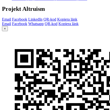
Projekt Altruism
Email
Facebook
LinkedIn
QR-kod
Kopiera länk
Email
Facebook
Whatsapp
QR-kod
Kopiera länk
×