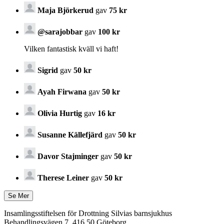
Maja Björkerud
gav
75 kr
@sarajobbar
gav
100 kr
Vilken fantastisk kväll vi haft!
Sigrid
gav
50 kr
Ayah Firwana
gav
50 kr
Olivia Hurtig
gav
16 kr
Susanne Källefjärd
gav
50 kr
Davor Stajminger
gav
50 kr
Therese Leiner
gav
50 kr
Insamlingsstiftelsen för Drottning Silvias barnsjukhus
Behandlingsvägen 7, 416 50 Göteborg