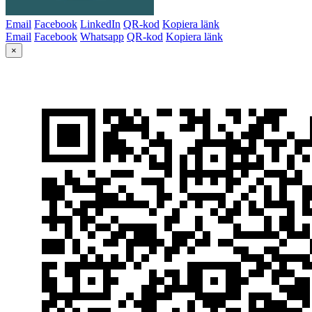
Email
Facebook
LinkedIn
QR-kod
Kopiera länk
Email
Facebook
Whatsapp
QR-kod
Kopiera länk
×