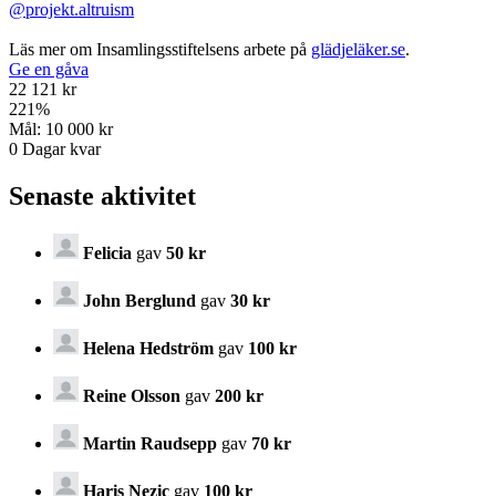
@projekt.altruism
Läs mer om Insamlingsstiftelsens arbete på
glädjeläker.se
.
Ge en gåva
22 121 kr
221
%
Mål:
10 000 kr
0
Dagar kvar
Senaste aktivitet
Felicia
gav
50 kr
John Berglund
gav
30 kr
Helena Hedström
gav
100 kr
Reine Olsson
gav
200 kr
Martin Raudsepp
gav
70 kr
Haris Nezic
gav
100 kr